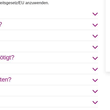
gkeitsgesetz/EU anzuwenden.
?
ötigt?
hten?