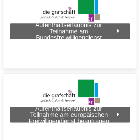
Verlängerung der
Aufenthaltserlaubnis zur
Teilnahme am
Bundesfreiwilligendienst
beantragen (Grafschaft Bentheim)
Verlängerung der
Aufenthaltserlaubnis zur
Teilnahme am europäischen
Freiwilligendienst beantragen
(Grafschaft Bentheim)