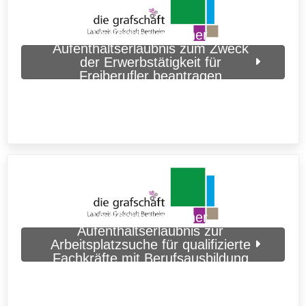
Verlängerung einer
Aufenthaltserlaubnis zum Zweck
der Erwerbstätigkeit für
Freiberufler beantragen
(Grafschaft Bentheim)
Verlängerung einer
Aufenthaltserlaubnis zur
Arbeitsplatzsuche für qualifizierte
Fachkräfte mit Berufsausbildung
beantragen (Grafschaft Bentheim)