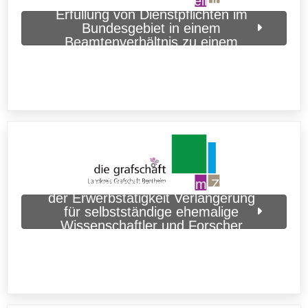
der Erwerbstätigkeit Erteilung zur
Erfüllung von Dienstpflichten im
Bundesgebiet in einem
Beamtenverhältnis zu einem
deutschen Dienstherrn
(Grafschaft Bentheim)
Aufenthaltserlaubnis zum Zweck
der Erwerbstätigkeit Verlängerung
für selbstständige ehemalige
Wissenschaftler und Forscher
(Grafschaft Bentheim)