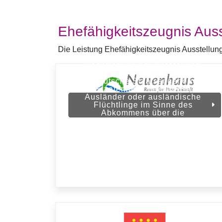
Ehefähigkeitszeugnis Auss
Die Leistung Ehefähigkeitszeugnis Ausstellung
Beantragung der Ausstellung
eines Ehefähigkeitszeugnisses
für deutsche Staatsangehörige,
Staatenlose, heimatlose
Ausländer oder ausländische
Flüchtlinge im Sinne des
Abkommens über die
Rechtsstellung der Flüchtlinge mit
gewöhnlichem Aufenthalt im
Inland (Samtgemeinde
Neuenhaus)