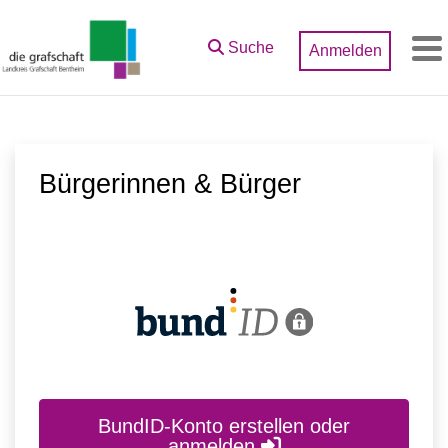
Zum Hauptinhalt springen
Suche
Anmelden
M
Bürgerinnen & Bürger
BundID-Konto erstellen oder
anmelden